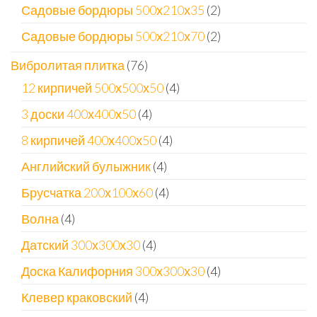
товара
2
Садовые бордюры 500х210х35
2
товара
2
Садовые бордюры 500х210х70
2
товара
76
Вибролитая плитка
76
товаров
4
12 кирпичей 500х500х50
4
товара
4
3 доски 400х400х50
4
товара
4
8 кирпичей 400х400х50
4
товара
4
Английский булыжник
4
товара
4
Брусчатка 200х100х60
4
товара
4
Волна
4
товара
4
Датский 300х300х30
4
товара
4
Доска Калифорния 300х300х30
4
товара
4
Клевер краковский
4
товара