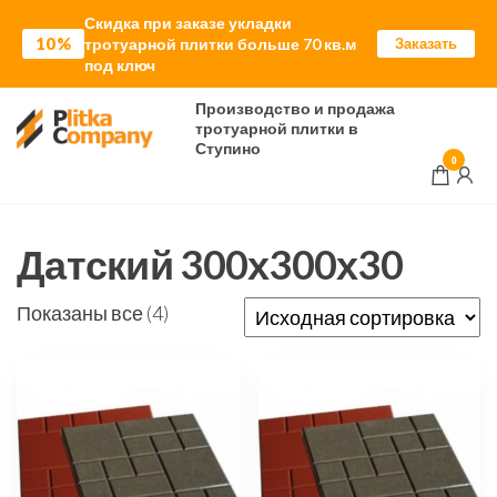
Скидка при заказе укладки
10%
тротуарной плитки больше 70 кв.м
Заказать
под ключ
Перейти
Производство и продажа
тротуарной плитки в
к
Ступино
0
содержимому
Датский 300х300х30
Показаны все (4)